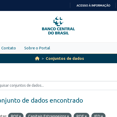
ACESSO À INFORMAÇÃO
IR
PARA
O
CONTEÚDO
Contato
Sobre o Portal
Conjuntos de dados
onjunto de dados encontrado
etas:
ROF
Capitais Estrangeiros
RDE
IED