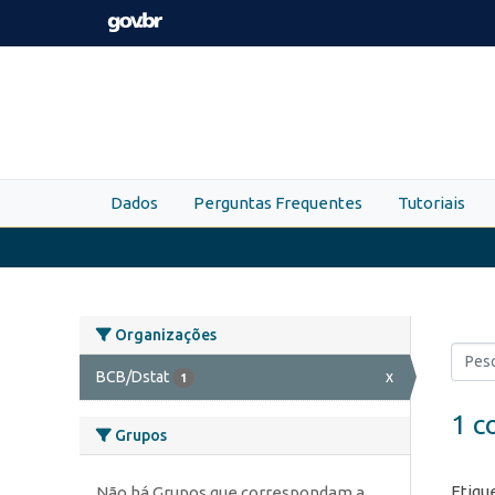
Skip to main content
Dados
Perguntas Frequentes
Tutoriais
Organizações
BCB/Dstat
x
1
1 c
Grupos
Etiqu
Não há Grupos que correspondam a