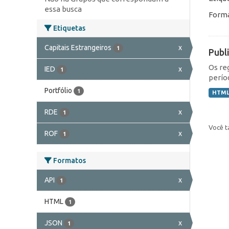
essa busca
Forma
Etiquetas
Capitais Estrangeiros
x
1
Publ
Os re
IED
x
1
perío
Portfólio
1
HTM
RDE
x
1
Você t
ROF
x
1
Formatos
API
x
1
HTML
1
JSON
x
1