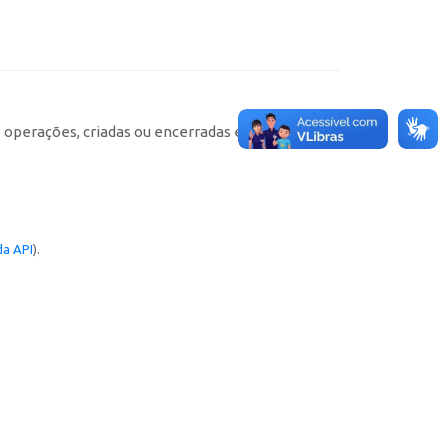
e operações, criadas ou encerradas em cada
a API
).