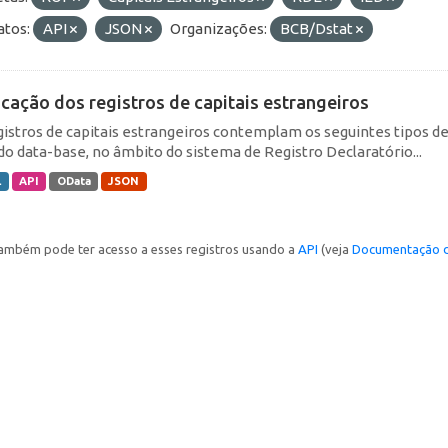
tos:
API
JSON
Organizações:
BCB/Dstat
icação dos registros de capitais estrangeiros
gistros de capitais estrangeiros contemplam os seguintes tipos d
do data-base, no âmbito do sistema de Registro Declaratório...
L
API
OData
JSON
ambém pode ter acesso a esses registros usando a
API
(veja
Documentação d