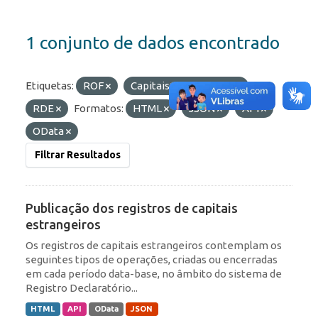
1 conjunto de dados encontrado
Etiquetas:
ROF
Capitais Estrangeiros
RDE
Formatos:
HTML
JSON
API
OData
Filtrar Resultados
Publicação dos registros de capitais
estrangeiros
Os registros de capitais estrangeiros contemplam os
seguintes tipos de operações, criadas ou encerradas
em cada período data-base, no âmbito do sistema de
Registro Declaratório...
HTML
API
OData
JSON