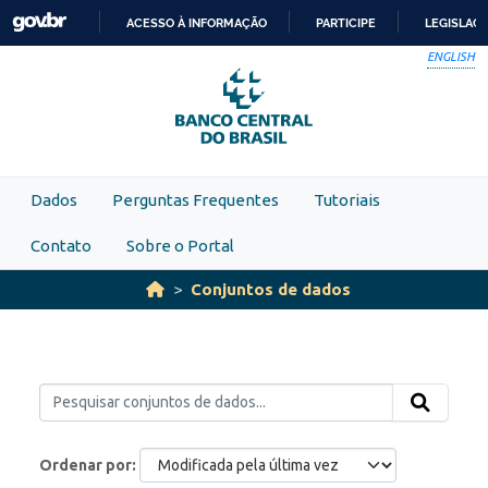
Skip to main content
ACESSO À INFORMAÇÃO
PARTICIPE
LEGISLAÇ
IR
ENGLISH
PARA
O
CONTEÚDO
Dados
Perguntas Frequentes
Tutoriais
Contato
Sobre o Portal
Conjuntos de dados
Ordenar por