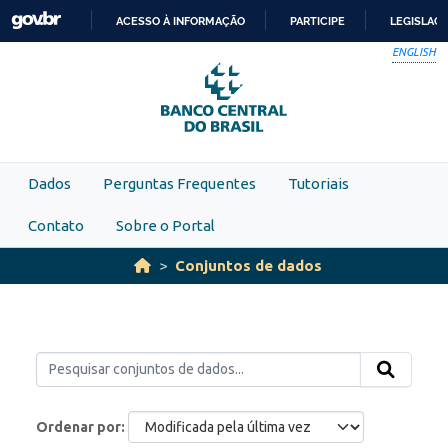
Skip to main content
ACESSO À INFORMAÇÃO
PARTICIPE
LEGISLAÇ
IR
ENGLISH
PARA
O
CONTEÚDO
Dados
Perguntas Frequentes
Tutoriais
Contato
Sobre o Portal
Conjuntos de dados
Ordenar por