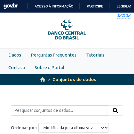
Skip to main content
ACESSO À INFORMAÇÃO
PARTICIPE
LEGISLAÇ
IR
ENGLISH
PARA
O
CONTEÚDO
Dados
Perguntas Frequentes
Tutoriais
Contato
Sobre o Portal
Conjuntos de dados
Ordenar por