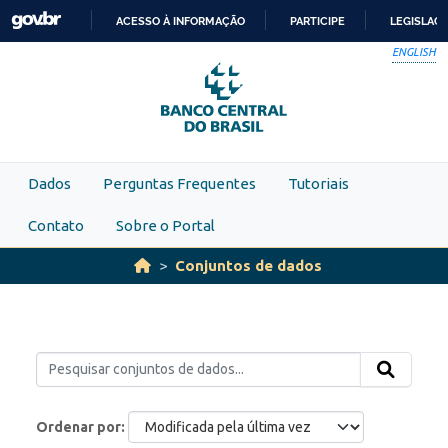
Skip to main content
ACESSO À INFORMAÇÃO
PARTICIPE
LEGISLAÇ
IR
ENGLISH
PARA
O
CONTEÚDO
Dados
Perguntas Frequentes
Tutoriais
Contato
Sobre o Portal
Conjuntos de dados
Ordenar por