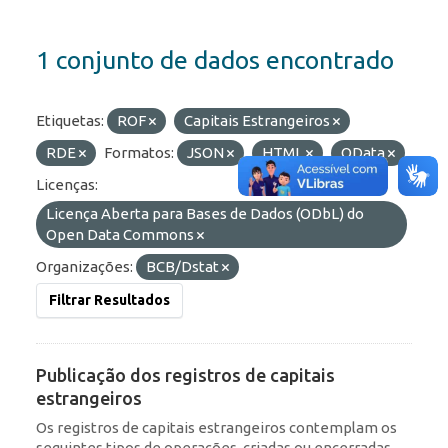
1 conjunto de dados encontrado
Etiquetas:
ROF
Capitais Estrangeiros
RDE
Formatos:
JSON
HTML
OData
Licenças:
Licença Aberta para Bases de Dados (ODbL) do
Open Data Commons
Organizações:
BCB/Dstat
Filtrar Resultados
Publicação dos registros de capitais
estrangeiros
Os registros de capitais estrangeiros contemplam os
seguintes tipos de operações, criadas ou encerradas