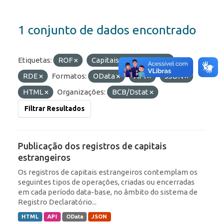
1 conjunto de dados encontrado
Etiquetas:
ROF
Capitais Estrangeiros
RDE
Formatos:
OData
API
JSON
HTML
Organizações:
BCB/Dstat
Filtrar Resultados
Publicação dos registros de capitais
estrangeiros
Os registros de capitais estrangeiros contemplam os
seguintes tipos de operações, criadas ou encerradas
em cada período data-base, no âmbito do sistema de
Registro Declaratório...
HTML
API
OData
JSON