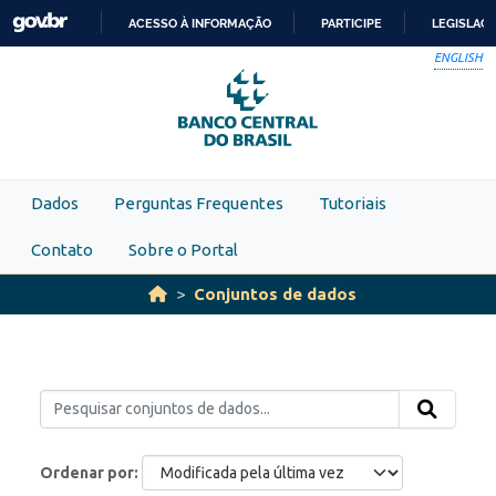
Skip to main content
ACESSO À INFORMAÇÃO
PARTICIPE
LEGISLAÇ
IR
ENGLISH
PARA
O
CONTEÚDO
Dados
Perguntas Frequentes
Tutoriais
Contato
Sobre o Portal
Conjuntos de dados
Ordenar por