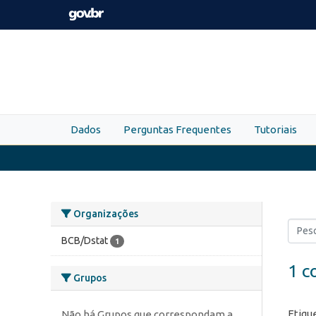
Skip to main content
Dados
Perguntas Frequentes
Tutoriais
Organizações
BCB/Dstat
1
1 c
Grupos
Etiqu
Não há Grupos que correspondam a