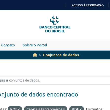
ACESSO À INFORMAÇÃO
IR
PARA
O
CONTEÚDO
Contato
Sobre o Portal
Conjuntos de dados
onjunto de dados encontrado
etas:
ROF
Capitais Estrangeiros
RDE
Formatos: