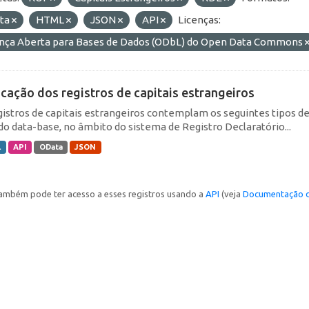
ta
HTML
JSON
API
Licenças:
ença Aberta para Bases de Dados (ODbL) do Open Data Commons
icação dos registros de capitais estrangeiros
gistros de capitais estrangeiros contemplam os seguintes tipos d
do data-base, no âmbito do sistema de Registro Declaratório...
L
API
OData
JSON
ambém pode ter acesso a esses registros usando a
API
(veja
Documentação d