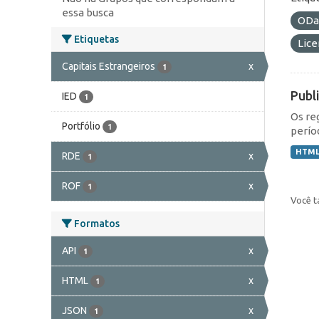
essa busca
ODa
Etiquetas
Lic
Capitais Estrangeiros
x
1
Publ
IED
1
Os re
Portfólio
1
perío
HTM
RDE
x
1
ROF
x
1
Você t
Formatos
API
x
1
HTML
x
1
JSON
x
1