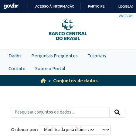
Skip to main content
ACESSO À INFORMAÇÃO
PARTICIPE
LEGISLAÇ
IR
ENGLISH
PARA
O
CONTEÚDO
Dados
Perguntas Frequentes
Tutoriais
Contato
Sobre o Portal
Conjuntos de dados
Ordenar por