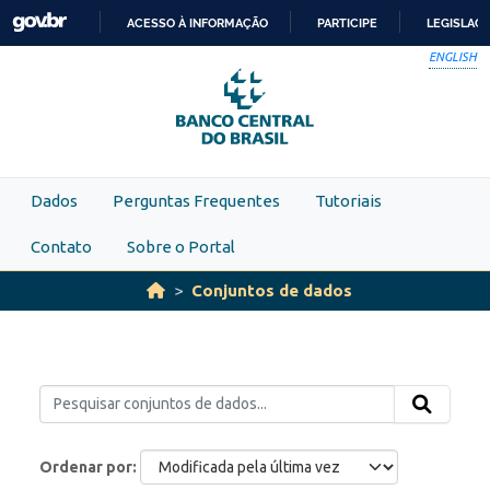
Skip to main content
ACESSO À INFORMAÇÃO
PARTICIPE
LEGISLAÇ
IR
ENGLISH
PARA
O
CONTEÚDO
Dados
Perguntas Frequentes
Tutoriais
Contato
Sobre o Portal
Conjuntos de dados
Ordenar por