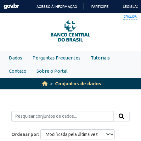
Skip to main content
ACESSO À INFORMAÇÃO
PARTICIPE
LEGISLAÇ
IR
ENGLISH
PARA
O
CONTEÚDO
Dados
Perguntas Frequentes
Tutoriais
Contato
Sobre o Portal
Conjuntos de dados
Ordenar por