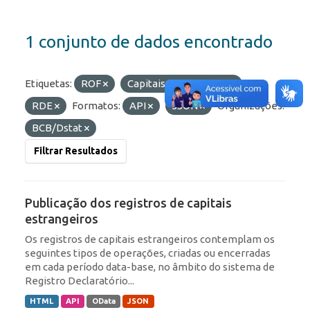
1 conjunto de dados encontrado
Etiquetas:
ROF
Capitais Estrangeiros
RDE
Formatos:
API
JSON
Organizações:
BCB/Dstat
Filtrar Resultados
Publicação dos registros de capitais
estrangeiros
Os registros de capitais estrangeiros contemplam os
seguintes tipos de operações, criadas ou encerradas
em cada período data-base, no âmbito do sistema de
Registro Declaratório...
HTML
API
OData
JSON