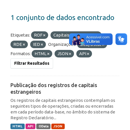
1 conjunto de dados encontrado
Etiquetas:
ROF
Capitais Estrangeiros
RDE
IED
Organizações:
BCB/Dstat
Formatos:
HTML
JSON
API
Filtrar Resultados
Publicação dos registros de capitais
estrangeiros
Os registros de capitais estrangeiros contemplam os
seguintes tipos de operações, criadas ou encerradas
em cada período data-base, no âmbito do sistema de
Registro Declaratório...
HTML
API
OData
JSON