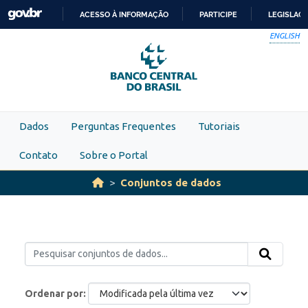
Skip to main content
ACESSO À INFORMAÇÃO
PARTICIPE
LEGISLAÇ
IR
ENGLISH
PARA
O
CONTEÚDO
Dados
Perguntas Frequentes
Tutoriais
Contato
Sobre o Portal
Conjuntos de dados
Ordenar por