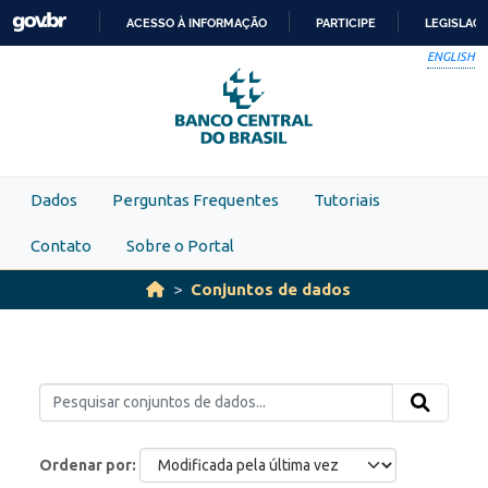
Skip to main content
ACESSO À INFORMAÇÃO
PARTICIPE
LEGISLAÇ
IR
ENGLISH
PARA
O
CONTEÚDO
Dados
Perguntas Frequentes
Tutoriais
Contato
Sobre o Portal
Conjuntos de dados
Ordenar por