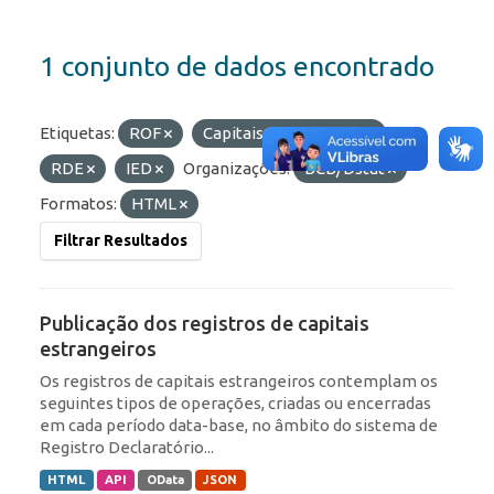
1 conjunto de dados encontrado
Etiquetas:
ROF
Capitais Estrangeiros
RDE
IED
Organizações:
BCB/Dstat
Formatos:
HTML
Filtrar Resultados
Publicação dos registros de capitais
estrangeiros
Os registros de capitais estrangeiros contemplam os
seguintes tipos de operações, criadas ou encerradas
em cada período data-base, no âmbito do sistema de
Registro Declaratório...
HTML
API
OData
JSON