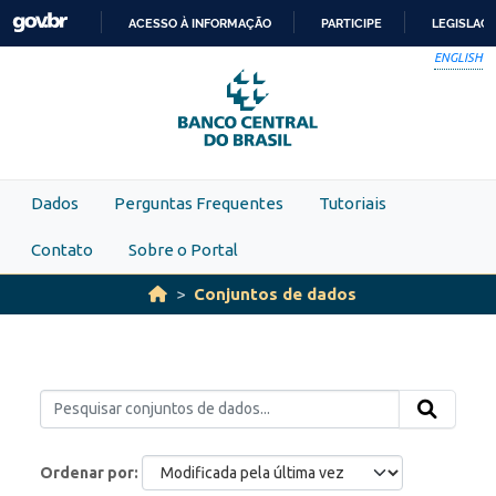
Skip to main content
ACESSO À INFORMAÇÃO
PARTICIPE
LEGISLAÇ
IR
ENGLISH
PARA
O
CONTEÚDO
Dados
Perguntas Frequentes
Tutoriais
Contato
Sobre o Portal
Conjuntos de dados
Ordenar por