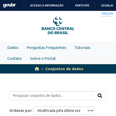
Skip to main content
ACESSO À INFORMAÇÃO
PARTICIPE
LEGISLAÇ
IR
ENGLISH
PARA
O
CONTEÚDO
Dados
Perguntas Frequentes
Tutoriais
Contato
Sobre o Portal
Conjuntos de dados
Ordenar por