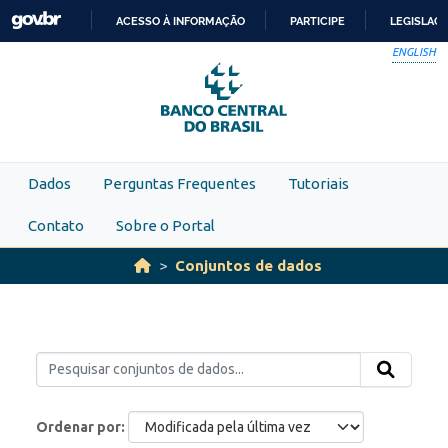
Skip to main content
ACESSO À INFORMAÇÃO
PARTICIPE
LEGISLAÇ
IR
ENGLISH
PARA
O
CONTEÚDO
Dados
Perguntas Frequentes
Tutoriais
Contato
Sobre o Portal
Conjuntos de dados
Ordenar por