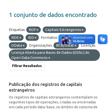
1 conjunto de dados encontrado
Etiquetas:
ROF
Capitais Estrangeiros
RDE
IED
Formatos:
API
JSON
OData
Organizações:
BCB/Dstat
Licenças:
Licença Aberta para Bases de Dados (ODbL) do
Open Data Commons
Filtrar Resultados
Publicação dos registros de capitais
estrangeiros
Os registros de capitais estrangeiros contemplam os
seguintes tipos de operações, criadas ou encerradas
em cada período data-base, no âmbito do sistema de