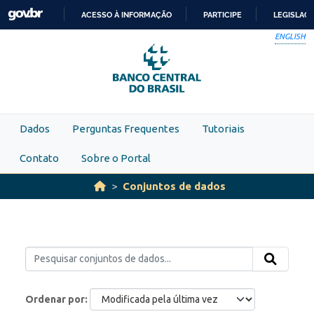
Skip to main content
ACESSO À INFORMAÇÃO
PARTICIPE
LEGISLAÇ
IR
ENGLISH
PARA
O
CONTEÚDO
Dados
Perguntas Frequentes
Tutoriais
Contato
Sobre o Portal
Conjuntos de dados
Ordenar por