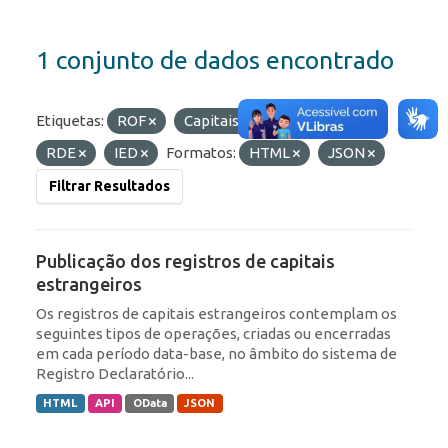
1 conjunto de dados encontrado
Etiquetas:
ROF
Capitais Estrangeiros
RDE
IED
Formatos:
HTML
JSON
Filtrar Resultados
Publicação dos registros de capitais
estrangeiros
Os registros de capitais estrangeiros contemplam os
seguintes tipos de operações, criadas ou encerradas
em cada período data-base, no âmbito do sistema de
Registro Declaratório...
HTML
API
OData
JSON