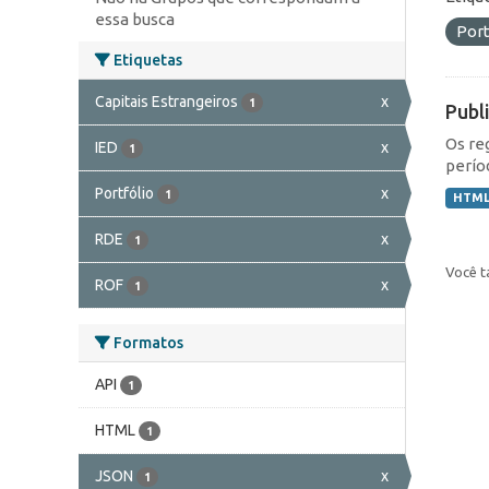
essa busca
Port
Etiquetas
Capitais Estrangeiros
x
1
Publ
Os re
IED
x
1
perío
Portfólio
x
1
HTM
RDE
x
1
Você t
ROF
x
1
Formatos
API
1
HTML
1
JSON
x
1