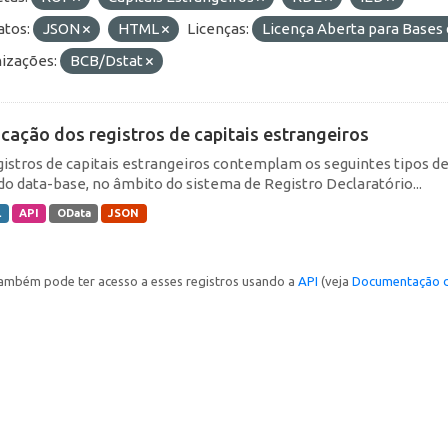
tos:
JSON
HTML
Licenças:
Licença Aberta para Base
izações:
BCB/Dstat
icação dos registros de capitais estrangeiros
gistros de capitais estrangeiros contemplam os seguintes tipos d
do data-base, no âmbito do sistema de Registro Declaratório...
L
API
OData
JSON
ambém pode ter acesso a esses registros usando a
API
(veja
Documentação d