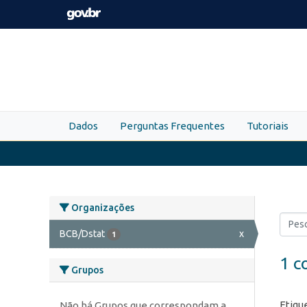
Skip to main content
Dados
Perguntas Frequentes
Tutoriais
Organizações
BCB/Dstat
x
1
1 c
Grupos
Etiqu
Não há Grupos que correspondam a