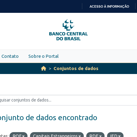
ACESSO À INFORMAÇÃO
IR
PARA
O
CONTEÚDO
Contato
Sobre o Portal
Conjuntos de dados
onjunto de dados encontrado
etas:
ROF
Capitais Estrangeiros
RDE
IED