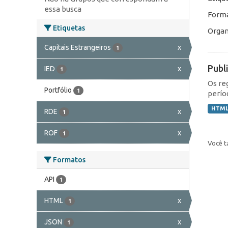
essa busca
Forma
Etiquetas
Organ
Capitais Estrangeiros
x
1
Publ
IED
x
1
Os re
Portfólio
1
perío
HTM
RDE
x
1
ROF
x
1
Você t
Formatos
API
1
HTML
x
1
JSON
x
1