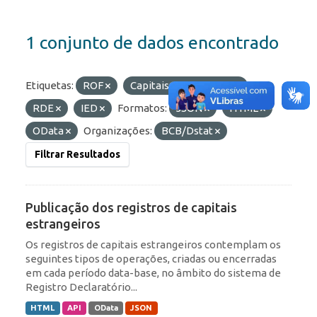
1 conjunto de dados encontrado
Etiquetas:
ROF
Capitais Estrangeiros
RDE
IED
Formatos:
JSON
HTML
OData
Organizações:
BCB/Dstat
Filtrar Resultados
Publicação dos registros de capitais
estrangeiros
Os registros de capitais estrangeiros contemplam os
seguintes tipos de operações, criadas ou encerradas
em cada período data-base, no âmbito do sistema de
Registro Declaratório...
HTML
API
OData
JSON