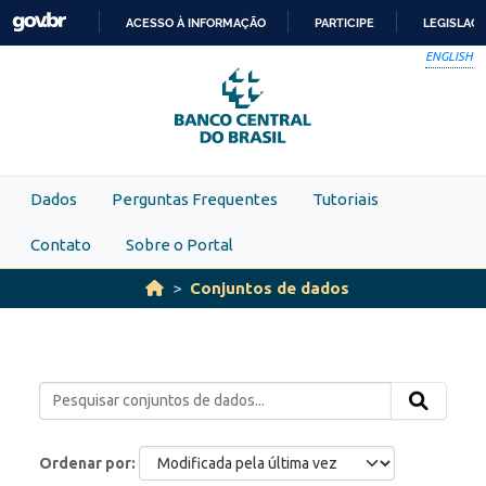
Skip to main content
ACESSO À INFORMAÇÃO
PARTICIPE
LEGISLAÇ
IR
ENGLISH
PARA
O
CONTEÚDO
Dados
Perguntas Frequentes
Tutoriais
Contato
Sobre o Portal
Conjuntos de dados
Ordenar por