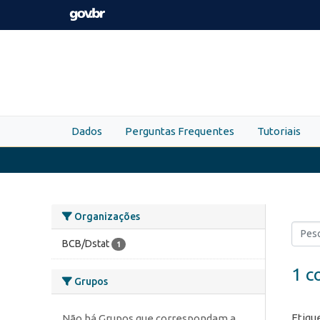
Skip to main content
Dados
Perguntas Frequentes
Tutoriais
Organizações
BCB/Dstat
1
1 c
Grupos
Etiqu
Não há Grupos que correspondam a