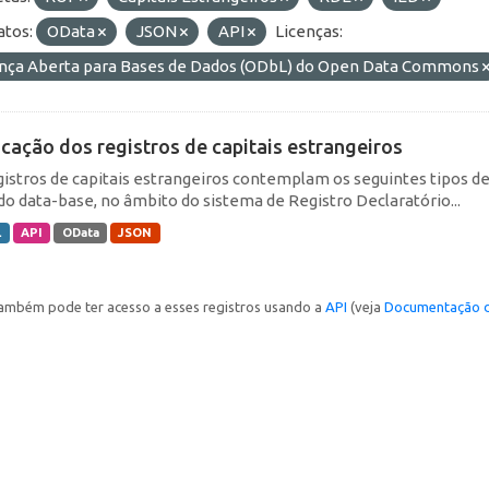
tos:
OData
JSON
API
Licenças:
ença Aberta para Bases de Dados (ODbL) do Open Data Commons
icação dos registros de capitais estrangeiros
gistros de capitais estrangeiros contemplam os seguintes tipos d
do data-base, no âmbito do sistema de Registro Declaratório...
L
API
OData
JSON
ambém pode ter acesso a esses registros usando a
API
(veja
Documentação d