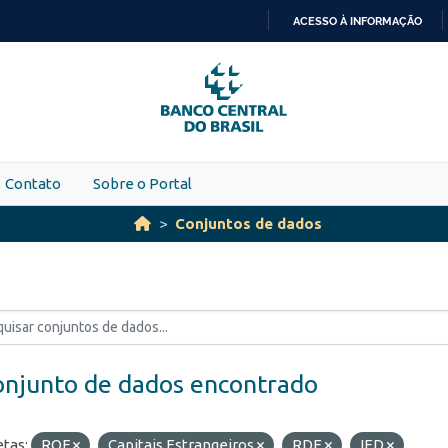
ACESSO À INFORMAÇÃO
IR
PARA
O
CONTEÚDO
Contato
Sobre o Portal
Conjuntos de dados
onjunto de dados encontrado
etas:
ROF
Capitais Estrangeiros
RDE
IED