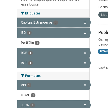
essa busca
Forma
Etiquetas
Lic
Capitais Estrangeiros
x
1
Publ
IED
x
1
Os re
Portfólio
1
perío
HTM
RDE
x
1
ROF
x
1
Você t
Formatos
API
x
1
HTML
1
JSON
x
1