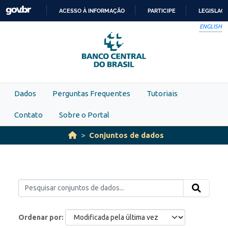
Skip to main content
ACESSO À INFORMAÇÃO
PARTICIPE
LEGISLAÇ
IR
ENGLISH
PARA
O
CONTEÚDO
Dados
Perguntas Frequentes
Tutoriais
Contato
Sobre o Portal
Conjuntos de dados
Ordenar por