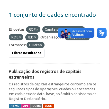
1 conjunto de dados encontrado
Etiquetas:
ROF
Capitais Estrangeiros
RDE
IED
Organizações:
BCB/Dstat
Formatos:
OData
Filtrar Resultados
Publicação dos registros de capitais
estrangeiros
Os registros de capitais estrangeiros contemplam os
seguintes tipos de operações, criadas ou encerradas
em cada período data-base, no âmbito do sistema de
Registro Declaratório...
HTML
API
OData
JSON