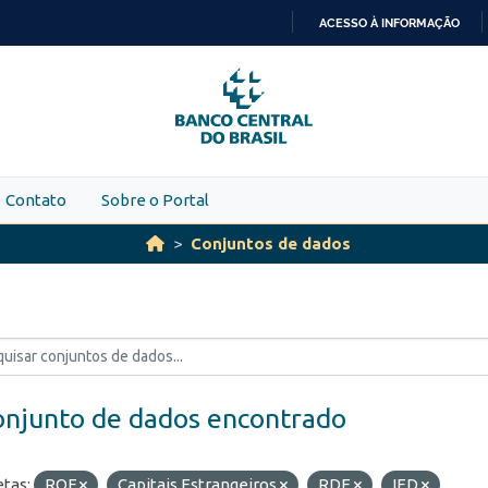
ACESSO À INFORMAÇÃO
IR
PARA
O
CONTEÚDO
Contato
Sobre o Portal
Conjuntos de dados
onjunto de dados encontrado
etas:
ROF
Capitais Estrangeiros
RDE
IED