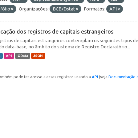
fólio
Organizações:
BCB/Dstat
Formatos:
API
icação dos registros de capitais estrangeiros
gistros de capitais estrangeiros contemplam os seguintes tipos d
do data-base, no âmbito do sistema de Registro Declaratório...
L
API
OData
JSON
ambém pode ter acesso a esses registros usando a
API
(veja
Documentação d