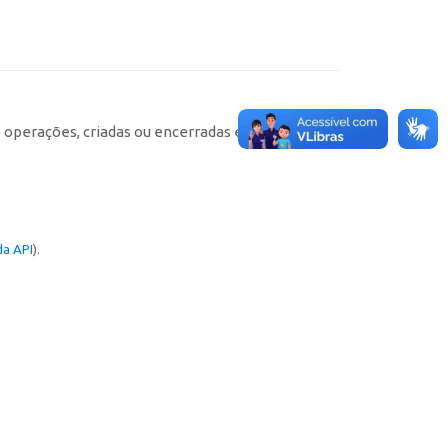
e operações, criadas ou encerradas em cada
a API
).