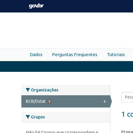
Skip to main content
Dados
Perguntas Frequentes
Tutoriais
Organizações
BCB/Dstat
x
1
1 c
Grupos
Etiqu
Não há Grupos que correspondam a