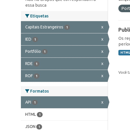
essa busca
Port
Etiquetas
Capitais Estrangeiros
x
1
Publ
Os re
IED
x
1
perío
Portfólio
x
1
HTM
RDE
x
1
Você t
ROF
x
1
Formatos
API
x
1
HTML
1
JSON
1