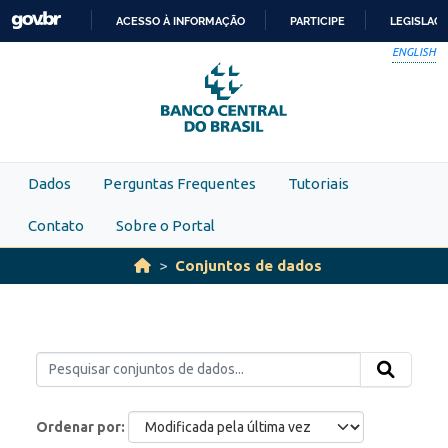
Skip to main content
ACESSO À INFORMAÇÃO
PARTICIPE
LEGISLAÇ
IR
ENGLISH
PARA
O
CONTEÚDO
Dados
Perguntas Frequentes
Tutoriais
Contato
Sobre o Portal
Conjuntos de dados
Ordenar por