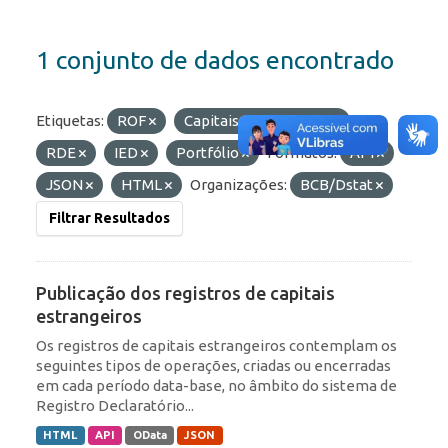
1 conjunto de dados encontrado
Etiquetas:
ROF
Capitais Estrangeiros
RDE
IED
Portfólio
Formatos:
API
JSON
HTML
Organizações:
BCB/Dstat
Filtrar Resultados
Publicação dos registros de capitais
estrangeiros
Os registros de capitais estrangeiros contemplam os
seguintes tipos de operações, criadas ou encerradas
em cada período data-base, no âmbito do sistema de
Registro Declaratório...
HTML
API
OData
JSON