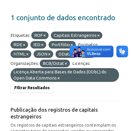
1 conjunto de dados encontrado
Etiquetas:
ROF
Capitais Estrangeiros
RDE
IED
Portfólio
Formatos:
HTML
JSON
OData
API
Organizações:
BCB/Dstat
Licenças:
Licença Aberta para Bases de Dados (ODbL) do
Open Data Commons
Filtrar Resultados
Publicação dos registros de capitais
estrangeiros
Os registros de capitais estrangeiros contemplam os
seguintes tipos de operações, criadas ou encerradas