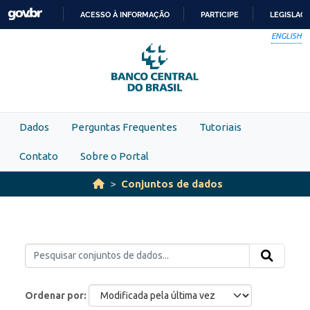
Skip to main content
ACESSO À INFORMAÇÃO
PARTICIPE
LEGISLAÇ
IR
ENGLISH
PARA
O
CONTEÚDO
Dados
Perguntas Frequentes
Tutoriais
Contato
Sobre o Portal
Conjuntos de dados
Ordenar por