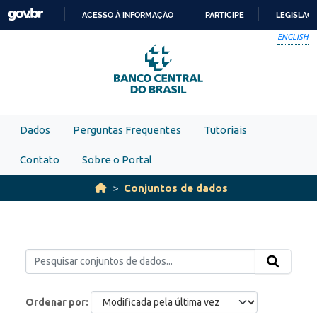
Skip to main content
ACESSO À INFORMAÇÃO
PARTICIPE
LEGISLAÇ
IR
ENGLISH
PARA
O
CONTEÚDO
Dados
Perguntas Frequentes
Tutoriais
Contato
Sobre o Portal
Conjuntos de dados
Ordenar por