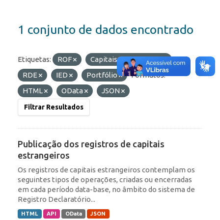
1 conjunto de dados encontrado
Etiquetas:
ROF
Capitais Estrangeiros
RDE
IED
Portfólio
Formatos:
HTML
OData
JSON
Filtrar Resultados
Publicação dos registros de capitais
estrangeiros
Os registros de capitais estrangeiros contemplam os
seguintes tipos de operações, criadas ou encerradas
em cada período data-base, no âmbito do sistema de
Registro Declaratório...
HTML
API
OData
JSON