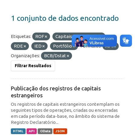
1 conjunto de dados encontrado
Etiquetas:
ROF
Capitais Estrangeiros
RDE
IED
Portfólio
Formatos:
API
Organizações:
BCB/Dstat
Filtrar Resultados
Publicação dos registros de capitais
estrangeiros
Os registros de capitais estrangeiros contemplam os
seguintes tipos de operações, criadas ou encerradas
em cada período data-base, no âmbito do sistema de
Registro Declaratório...
HTML
API
OData
JSON