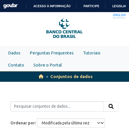
Skip to main content
ACESSO À INFORMAÇÃO
PARTICIPE
LEGISLAÇ
IR
ENGLISH
PARA
O
CONTEÚDO
Dados
Perguntas Frequentes
Tutoriais
Contato
Sobre o Portal
Conjuntos de dados
Ordenar por