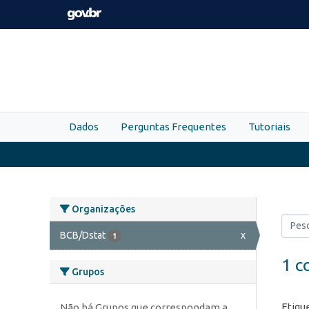
Skip to main content
Dados
Perguntas Frequentes
Tutoriais
Organizações
BCB/Dstat
x
1
1 c
Grupos
Etiqu
Não há Grupos que correspondam a