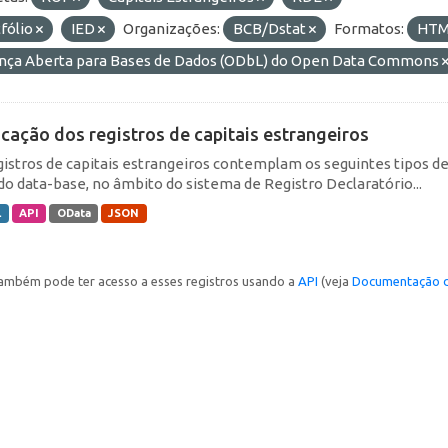
fólio
IED
Organizações:
BCB/Dstat
Formatos:
HT
ença Aberta para Bases de Dados (ODbL) do Open Data Commons
icação dos registros de capitais estrangeiros
gistros de capitais estrangeiros contemplam os seguintes tipos d
do data-base, no âmbito do sistema de Registro Declaratório...
L
API
OData
JSON
ambém pode ter acesso a esses registros usando a
API
(veja
Documentação d