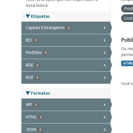
essa busca
Port
Etiquetas
Lic
Capitais Estrangeiros
x
1
Publ
IED
x
1
Os re
Portfólio
x
1
perío
HTM
RDE
x
1
ROF
x
1
Você t
Formatos
API
x
1
HTML
x
1
JSON
x
1