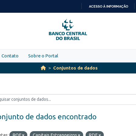
ACESSO À INFORMAÇÃO
IR
PARA
O
CONTEÚDO
Contato
Sobre o Portal
Conjuntos de dados
onjunto de dados encontrado
etas:
ROF
Capitais Estrangeiros
RDE