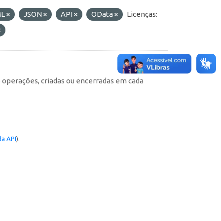
ML
JSON
API
OData
Licenças:
e operações, criadas ou encerradas em cada
a API
).