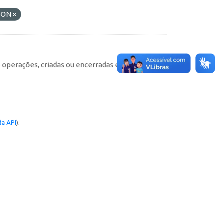
SON
e operações, criadas ou encerradas em cada
a API
).