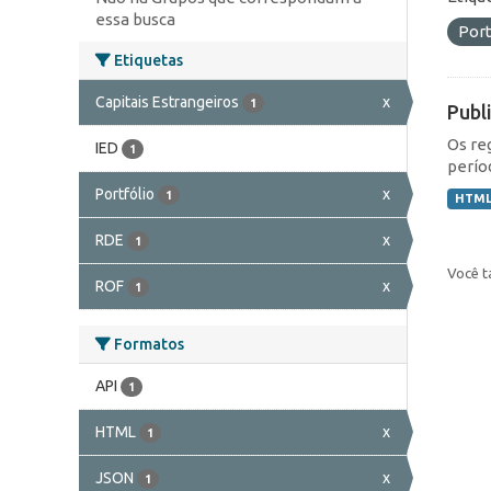
essa busca
Port
Etiquetas
Capitais Estrangeiros
x
1
Publ
Os re
IED
1
perío
Portfólio
x
1
HTM
RDE
x
1
Você t
ROF
x
1
Formatos
API
1
HTML
x
1
JSON
x
1