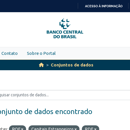
ACESSO À INFORMAÇÃO
IR
PARA
O
CONTEÚDO
Contato
Sobre o Portal
Conjuntos de dados
onjunto de dados encontrado
etas:
ROF
Capitais Estrangeiros
RDE