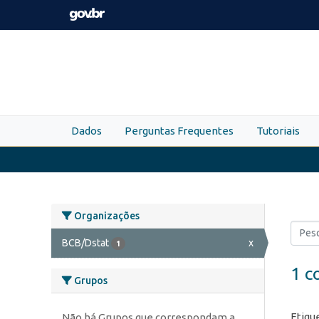
Skip to main content
Dados
Perguntas Frequentes
Tutoriais
Organizações
BCB/Dstat
x
1
1 c
Grupos
Etiqu
Não há Grupos que correspondam a