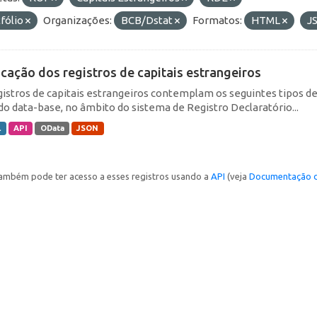
fólio
Organizações:
BCB/Dstat
Formatos:
HTML
J
icação dos registros de capitais estrangeiros
gistros de capitais estrangeiros contemplam os seguintes tipos d
do data-base, no âmbito do sistema de Registro Declaratório...
L
API
OData
JSON
ambém pode ter acesso a esses registros usando a
API
(veja
Documentação d