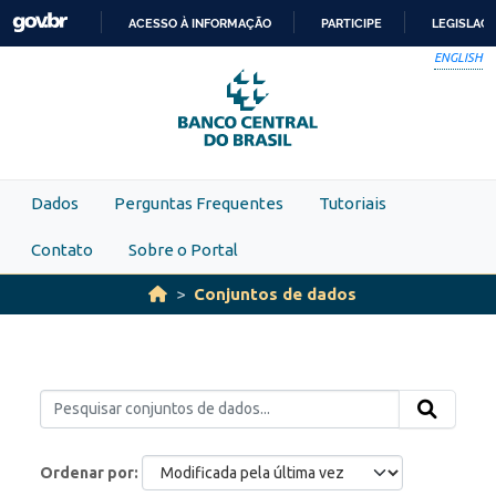
Skip to main content
ACESSO À INFORMAÇÃO
PARTICIPE
LEGISLAÇ
IR
ENGLISH
PARA
O
CONTEÚDO
Dados
Perguntas Frequentes
Tutoriais
Contato
Sobre o Portal
Conjuntos de dados
Ordenar por