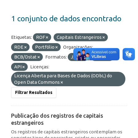
1 conjunto de dados encontrado
Etiquetas:
ROF
Capitais Estrangeiros
RDE
Portfólio
Organizações:
BCB/Dstat
Formatos:
JSON
OData
API
Licenças:
Licença Aberta para Bases de Dados (ODbL) do
Open Data Commons
Filtrar Resultados
Publicação dos registros de capitais
estrangeiros
Os registros de capitais estrangeiros contemplam os
seguintes tipos de operações, criadas ou encerradas