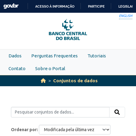
Skip to main content
ACESSO À INFORMAÇÃO
PARTICIPE
LEGISLAÇ
IR
ENGLISH
PARA
O
CONTEÚDO
Dados
Perguntas Frequentes
Tutoriais
Contato
Sobre o Portal
Conjuntos de dados
Ordenar por