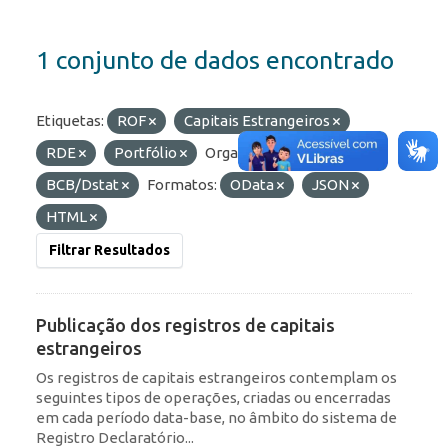
1 conjunto de dados encontrado
Etiquetas:
ROF
Capitais Estrangeiros
RDE
Portfólio
Organizações:
BCB/Dstat
Formatos:
OData
JSON
HTML
Filtrar Resultados
Publicação dos registros de capitais
estrangeiros
Os registros de capitais estrangeiros contemplam os
seguintes tipos de operações, criadas ou encerradas
em cada período data-base, no âmbito do sistema de
Registro Declaratório...