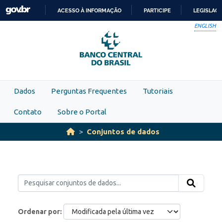
Skip to main content
ACESSO À INFORMAÇÃO
PARTICIPE
LEGISLAÇ
IR
ENGLISH
PARA
O
CONTEÚDO
Dados
Perguntas Frequentes
Tutoriais
Contato
Sobre o Portal
Conjuntos de dados
Ordenar por