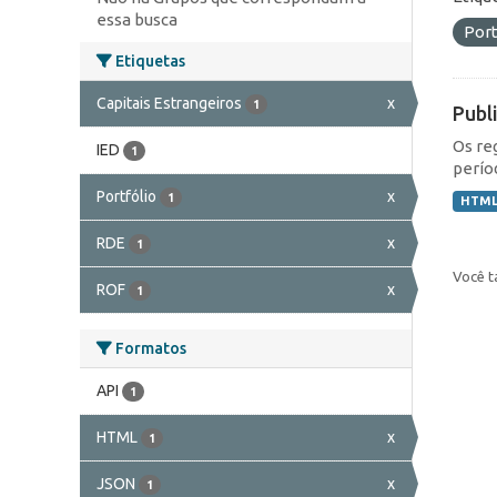
essa busca
Port
Etiquetas
Capitais Estrangeiros
x
1
Publ
Os re
IED
1
perío
Portfólio
x
1
HTM
RDE
x
1
Você t
ROF
x
1
Formatos
API
1
HTML
x
1
JSON
x
1