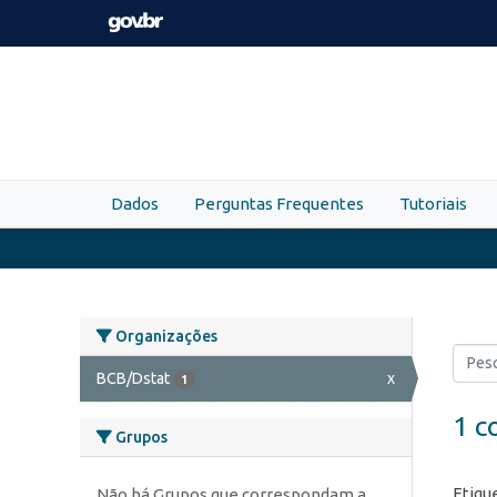
Skip to main content
Dados
Perguntas Frequentes
Tutoriais
Organizações
BCB/Dstat
x
1
1 c
Grupos
Etiqu
Não há Grupos que correspondam a