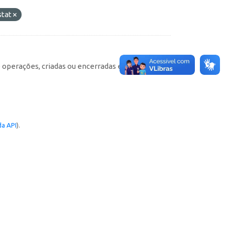
stat
e operações, criadas ou encerradas em cada
a API
).