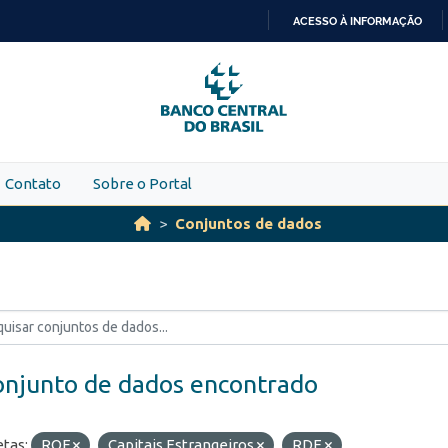
ACESSO À INFORMAÇÃO
IR
PARA
O
CONTEÚDO
Contato
Sobre o Portal
Conjuntos de dados
onjunto de dados encontrado
etas:
ROF
Capitais Estrangeiros
RDE