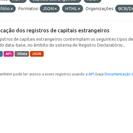
fólio
Formatos:
JSON
HTML
Organizações:
BCB/D
icação dos registros de capitais estrangeiros
gistros de capitais estrangeiros contemplam os seguintes tipos d
do data-base, no âmbito do sistema de Registro Declaratório...
L
API
OData
JSON
ambém pode ter acesso a esses registros usando a
API
(veja
Documentação d