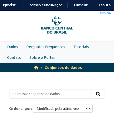
Skip to main content
ACESSO À INFORMAÇÃO
PARTICIPE
LEGISLAÇ
IR
ENGLISH
PARA
O
CONTEÚDO
Dados
Perguntas Frequentes
Tutoriais
Contato
Sobre o Portal
Conjuntos de dados
Ordenar por