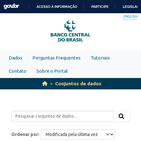
Skip to main content
ACESSO À INFORMAÇÃO
PARTICIPE
LEGISLAÇ
IR
ENGLISH
PARA
O
CONTEÚDO
Dados
Perguntas Frequentes
Tutoriais
Contato
Sobre o Portal
Conjuntos de dados
Ordenar por