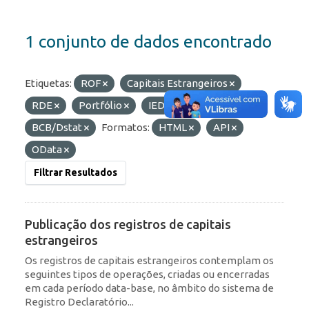
1 conjunto de dados encontrado
Etiquetas:
ROF
Capitais Estrangeiros
RDE
Portfólio
IED
Organizações:
BCB/Dstat
Formatos:
HTML
API
OData
Filtrar Resultados
Publicação dos registros de capitais
estrangeiros
Os registros de capitais estrangeiros contemplam os
seguintes tipos de operações, criadas ou encerradas
em cada período data-base, no âmbito do sistema de
Registro Declaratório...