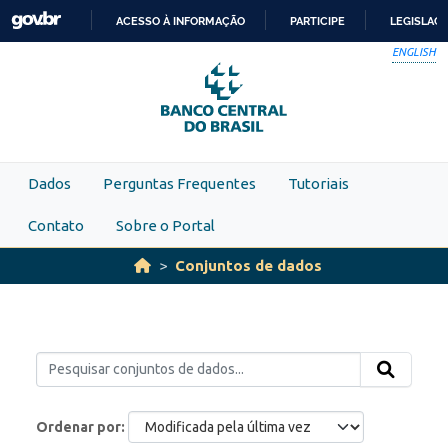
Skip to main content
ACESSO À INFORMAÇÃO
PARTICIPE
LEGISLAÇ
IR
ENGLISH
PARA
O
CONTEÚDO
Dados
Perguntas Frequentes
Tutoriais
Contato
Sobre o Portal
Conjuntos de dados
Ordenar por