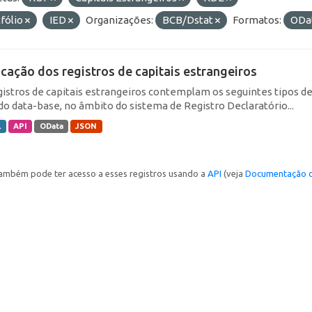
fólio
IED
Organizações:
BCB/Dstat
Formatos:
ODa
icação dos registros de capitais estrangeiros
gistros de capitais estrangeiros contemplam os seguintes tipos d
do data-base, no âmbito do sistema de Registro Declaratório...
L
API
OData
JSON
ambém pode ter acesso a esses registros usando a
API
(veja
Documentação d