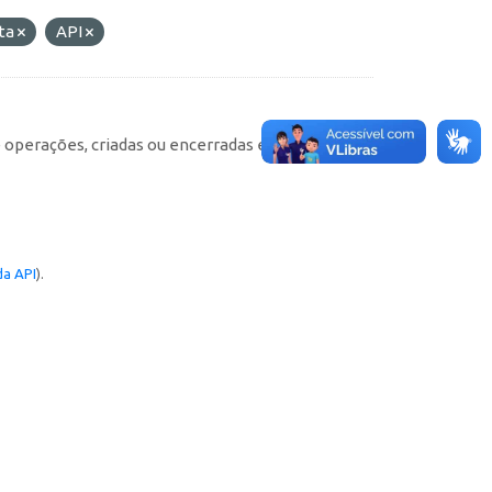
ta
API
e operações, criadas ou encerradas em cada
a API
).