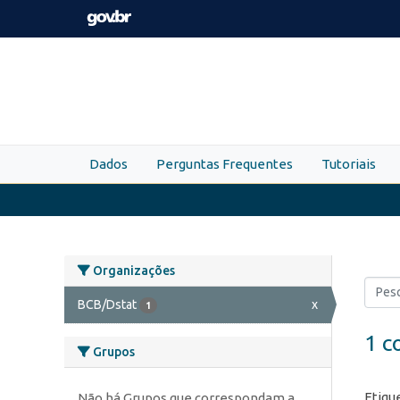
Skip to main content
Dados
Perguntas Frequentes
Tutoriais
Organizações
BCB/Dstat
x
1
1 c
Grupos
Etiqu
Não há Grupos que correspondam a