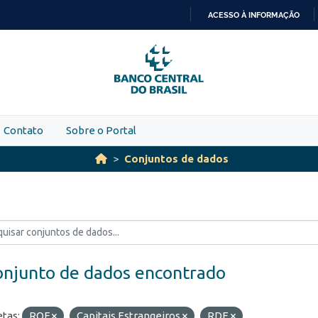
ACESSO À INFORMAÇÃO
IR
PARA
O
CONTEÚDO
Contato
Sobre o Portal
Conjuntos de dados
onjunto de dados encontrado
etas:
ROF
Capitais Estrangeiros
RDE