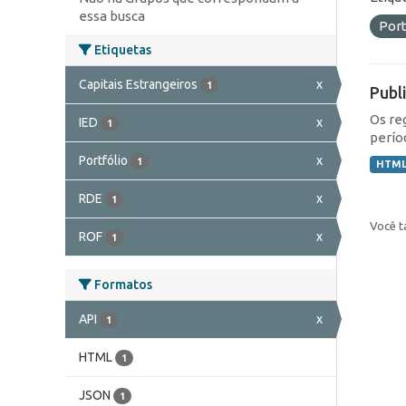
essa busca
Port
Etiquetas
Capitais Estrangeiros
x
1
Publ
Os re
IED
x
1
perío
Portfólio
x
1
HTM
RDE
x
1
Você t
ROF
x
1
Formatos
API
x
1
HTML
1
JSON
1