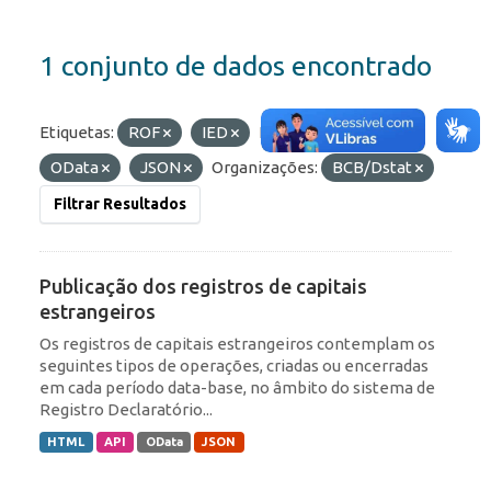
1 conjunto de dados encontrado
Etiquetas:
ROF
IED
Formatos:
API
OData
JSON
Organizações:
BCB/Dstat
Filtrar Resultados
Publicação dos registros de capitais
estrangeiros
Os registros de capitais estrangeiros contemplam os
seguintes tipos de operações, criadas ou encerradas
em cada período data-base, no âmbito do sistema de
Registro Declaratório...
HTML
API
OData
JSON