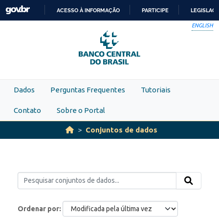
Skip to main content
ACESSO À INFORMAÇÃO
PARTICIPE
LEGISLAÇ
IR
ENGLISH
PARA
O
CONTEÚDO
Dados
Perguntas Frequentes
Tutoriais
Contato
Sobre o Portal
Conjuntos de dados
Ordenar por