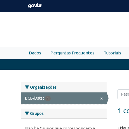
Skip to main content
Dados
Perguntas Frequentes
Tutoriais
Organizações
BCB/Dstat
x
1
1 c
Grupos
Etiqu
Não há Grupos que correspondam a