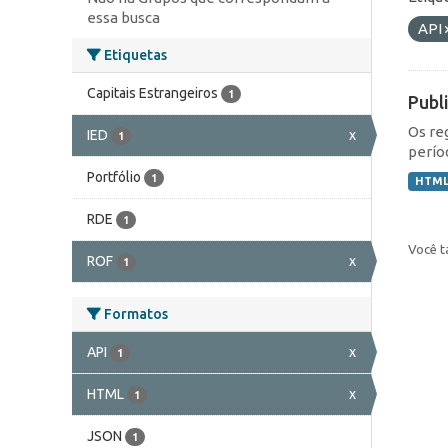
essa busca
API
Etiquetas
Capitais Estrangeiros
1
Publ
Os re
IED
x
1
perío
Portfólio
1
HTM
RDE
1
Você t
ROF
x
1
Formatos
API
x
1
HTML
x
1
JSON
1