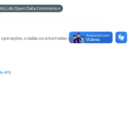
(ODbL) do Open Data Commons
e operações, criadas ou encerradas em cada
a API
).