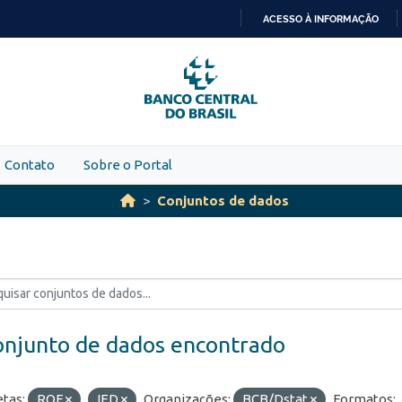
ACESSO À INFORMAÇÃO
IR
PARA
O
CONTEÚDO
Contato
Sobre o Portal
Conjuntos de dados
onjunto de dados encontrado
etas:
ROF
IED
Organizações:
BCB/Dstat
Formatos: