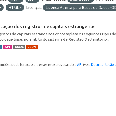
HTML
Licenças:
Licença Aberta para Bases de Dados 
icação dos registros de capitais estrangeiros
gistros de capitais estrangeiros contemplam os seguintes tipos d
do data-base, no âmbito do sistema de Registro Declaratório...
L
API
OData
JSON
ambém pode ter acesso a esses registros usando a
API
(veja
Documentação d