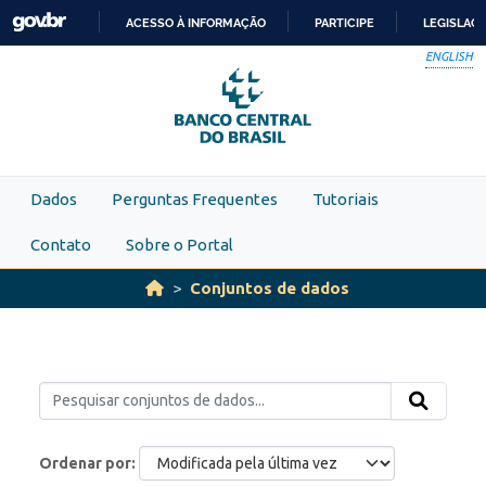
Skip to main content
ACESSO À INFORMAÇÃO
PARTICIPE
LEGISLAÇ
IR
ENGLISH
PARA
O
CONTEÚDO
Dados
Perguntas Frequentes
Tutoriais
Contato
Sobre o Portal
Conjuntos de dados
Ordenar por