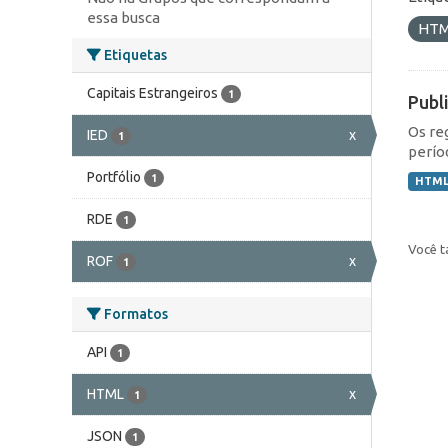
essa busca
HT
Etiquetas
Capitais Estrangeiros
1
Publ
Os re
IED
x
1
perío
Portfólio
1
HTM
RDE
1
Você t
ROF
x
1
Formatos
API
1
HTML
x
1
JSON
1