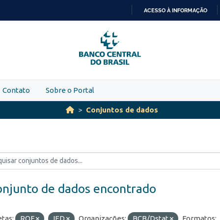
ACESSO À INFORMAÇÃO
IR
PARA
O
CONTEÚDO
Contato
Sobre o Portal
Conjuntos de dados
onjunto de dados encontrado
etas:
ROF
IED
Organizações:
BCB/Dstat
Formatos: