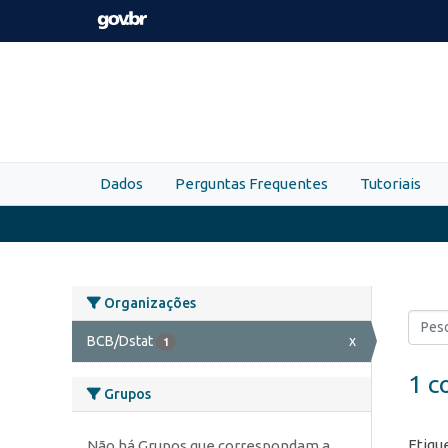
Skip to main content
Dados
Perguntas Frequentes
Tutoriais
Organizações
BCB/Dstat
x
1
1 c
Grupos
Etiqu
Não há Grupos que correspondam a