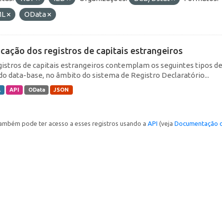
ML
OData
icação dos registros de capitais estrangeiros
gistros de capitais estrangeiros contemplam os seguintes tipos d
do data-base, no âmbito do sistema de Registro Declaratório...
L
API
OData
JSON
ambém pode ter acesso a esses registros usando a
API
(veja
Documentação d