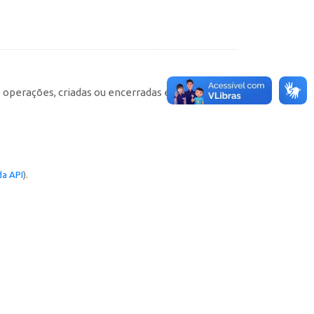
e operações, criadas ou encerradas em cada
a API
).