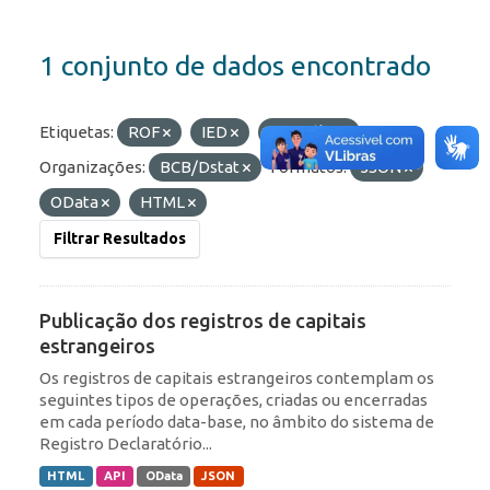
1 conjunto de dados encontrado
Etiquetas:
ROF
IED
Portfólio
Organizações:
BCB/Dstat
Formatos:
JSON
OData
HTML
Filtrar Resultados
Publicação dos registros de capitais
estrangeiros
Os registros de capitais estrangeiros contemplam os
seguintes tipos de operações, criadas ou encerradas
em cada período data-base, no âmbito do sistema de
Registro Declaratório...
HTML
API
OData
JSON