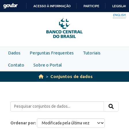
Skip to main content
ACESSO À INFORMAÇÃO
PARTICIPE
LEGISLAÇ
IR
ENGLISH
PARA
O
CONTEÚDO
Dados
Perguntas Frequentes
Tutoriais
Contato
Sobre o Portal
Conjuntos de dados
Ordenar por