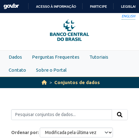
Skip to main content
ACESSO À INFORMAÇÃO
PARTICIPE
LEGISLAÇ
IR
ENGLISH
PARA
O
CONTEÚDO
Dados
Perguntas Frequentes
Tutoriais
Contato
Sobre o Portal
Conjuntos de dados
Ordenar por