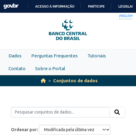
Skip to main content
ACESSO À INFORMAÇÃO
PARTICIPE
LEGISLAÇ
IR
ENGLISH
PARA
O
CONTEÚDO
Dados
Perguntas Frequentes
Tutoriais
Contato
Sobre o Portal
Conjuntos de dados
Ordenar por