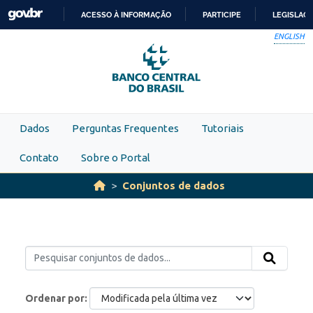
Skip to main content
ACESSO À INFORMAÇÃO
PARTICIPE
LEGISLAÇ
IR
ENGLISH
PARA
O
CONTEÚDO
Dados
Perguntas Frequentes
Tutoriais
Contato
Sobre o Portal
Conjuntos de dados
Ordenar por