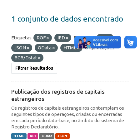
1 conjunto de dados encontrado
Etiquetas:
ROF
IED
Formatos:
API
JSON
OData
HTML
Organizações:
BCB/Dstat
Filtrar Resultados
Publicação dos registros de capitais
estrangeiros
Os registros de capitais estrangeiros contemplam os
seguintes tipos de operações, criadas ou encerradas
em cada período data-base, no âmbito do sistema de
Registro Declaratório...
HTML
API
OData
JSON