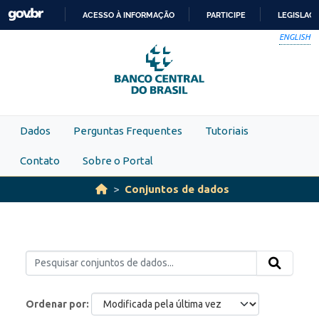
Skip to main content
ACESSO À INFORMAÇÃO
PARTICIPE
LEGISLAÇ
IR
ENGLISH
PARA
O
CONTEÚDO
Dados
Perguntas Frequentes
Tutoriais
Contato
Sobre o Portal
Conjuntos de dados
Ordenar por