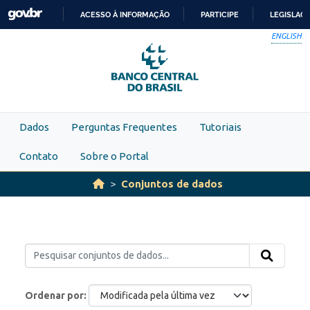
Skip to main content
ACESSO À INFORMAÇÃO
PARTICIPE
LEGISLAÇ
IR
ENGLISH
PARA
O
CONTEÚDO
Dados
Perguntas Frequentes
Tutoriais
Contato
Sobre o Portal
Conjuntos de dados
Ordenar por