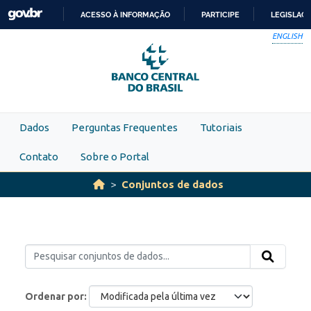
Skip to main content
ACESSO À INFORMAÇÃO
PARTICIPE
LEGISLAÇ
IR
ENGLISH
PARA
O
CONTEÚDO
Dados
Perguntas Frequentes
Tutoriais
Contato
Sobre o Portal
Conjuntos de dados
Ordenar por