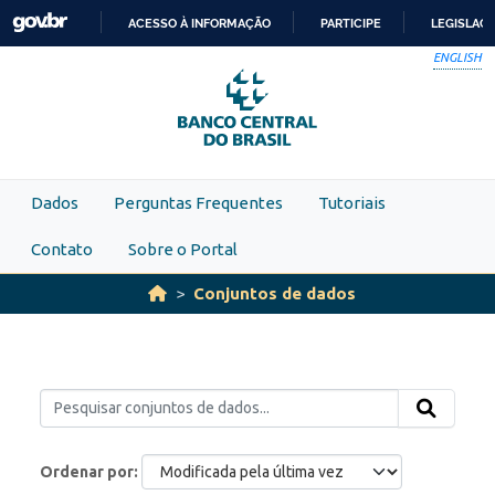
Skip to main content
ACESSO À INFORMAÇÃO
PARTICIPE
LEGISLAÇ
IR
ENGLISH
PARA
O
CONTEÚDO
Dados
Perguntas Frequentes
Tutoriais
Contato
Sobre o Portal
Conjuntos de dados
Ordenar por