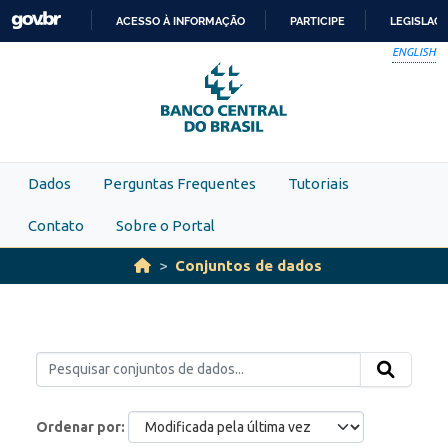
Skip to main content
ACESSO À INFORMAÇÃO
PARTICIPE
LEGISLAÇ
IR
ENGLISH
PARA
O
CONTEÚDO
Dados
Perguntas Frequentes
Tutoriais
Contato
Sobre o Portal
Conjuntos de dados
Ordenar por