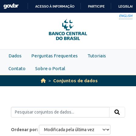
Skip to main content
ACESSO À INFORMAÇÃO
PARTICIPE
LEGISLAÇ
IR
ENGLISH
PARA
O
CONTEÚDO
Dados
Perguntas Frequentes
Tutoriais
Contato
Sobre o Portal
Conjuntos de dados
Ordenar por