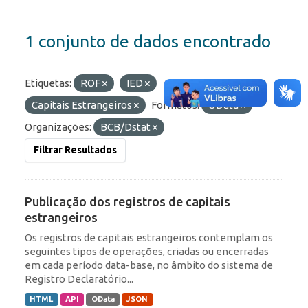
1 conjunto de dados encontrado
Etiquetas:
ROF
IED
Capitais Estrangeiros
Formatos:
OData
Organizações:
BCB/Dstat
Filtrar Resultados
Publicação dos registros de capitais
estrangeiros
Os registros de capitais estrangeiros contemplam os
seguintes tipos de operações, criadas ou encerradas
em cada período data-base, no âmbito do sistema de
Registro Declaratório...
HTML
API
OData
JSON